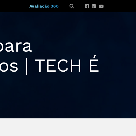
Avaliação 360
para
os | TECH É