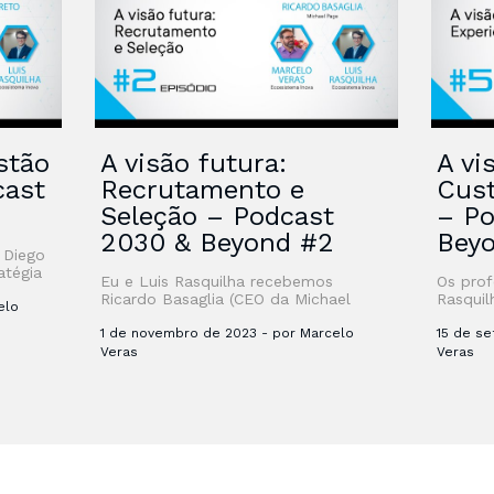
stão
A visão futura:
A vi
cast
Recrutamento e
Cus
Seleção – Podcast
– Po
2030 & Beyond #2
Bey
 Diego
atégia
Eu e Luis Rasquilha recebemos
Os prof
sobre o
Ricardo Basaglia (CEO da Michael
Rasqui
Se
elo
Page) para um bate papo sobre o
Andreo
futuro do Recrutamento e Seleção.
1 de novembro de 2023 - por Marcelo
Genesy
15 de s
Conheça mais sobre …
futuro 
Veras
Veras
Conheç