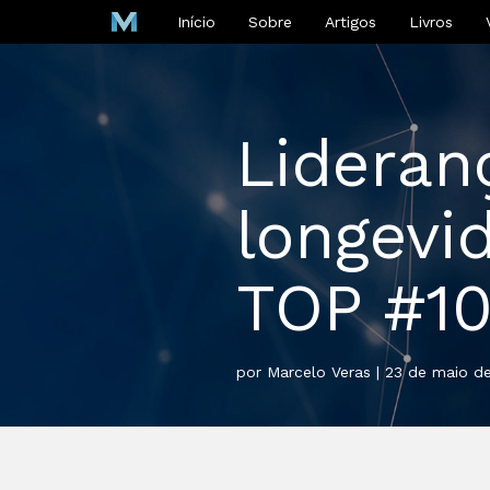
Início
Sobre
Artigos
Livros
Lideran
longevi
TOP #1
por Marcelo Veras | 23 de maio d