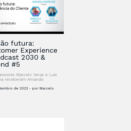
são futura:
tomer Experience
dcast 2030 &
ond #5
essores Marcelo Veras e Luis
lha receberam Amanda
ne (Country Manager da
s) para um bate papo sobre o
etembro de 2023 - por Marcelo
da Experiência do Cliente.
a …