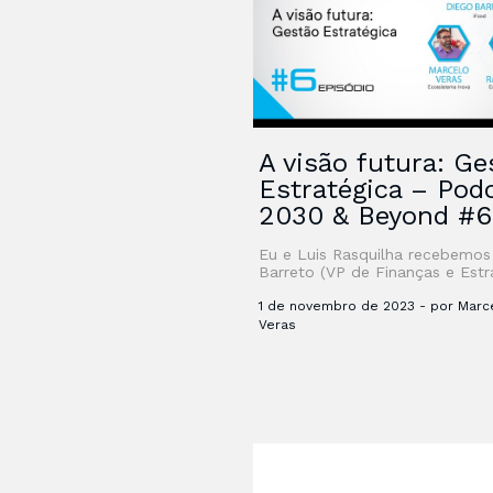
A visão futura: Ge
Estratégica – Pod
2030 & Beyond #6
Eu e Luis Rasquilha recebemos
Barreto (VP de Finanças e Estr
do Ifood) para um bate papo 
futuro da Gestão Estratégica. 
1 de novembro de 2023 - por Marc
preferir …
Veras