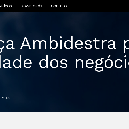
Vídeos
Downloads
Contato
ça Ambidestra 
dade dos negóci
0
e 2023