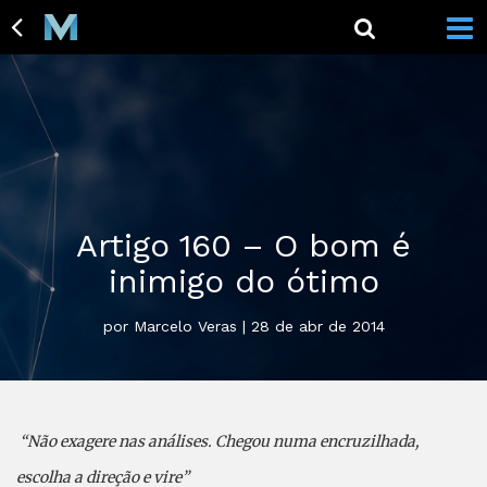
Artigo 160 – O bom é
inimigo do ótimo
por Marcelo Veras | 28 de abr de 2014
“Não exagere nas análises. Chegou numa encruzilhada,
escolha a direção e vire”