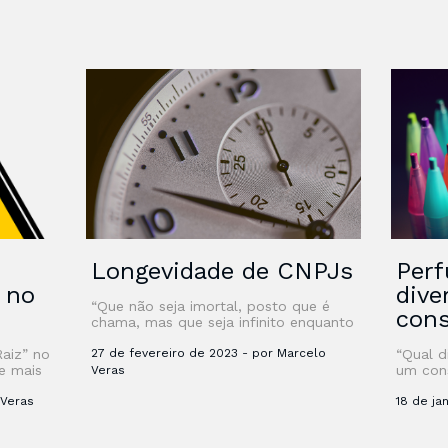
Longevidade de CNPJs
Perf
” no
dive
“Que não seja imortal, posto que é
con
chama, mas que seja infinito enquanto
dure” Certamente, quando Vinícius
Raiz” no
de Moraes, em outubro de 1939,
27 de fevereiro de 2023 - por Marcelo
“Qual d
e mais
escreveu o …
um con
Veras
sobre G
 Veras
ainda t
18 de ja
aprende