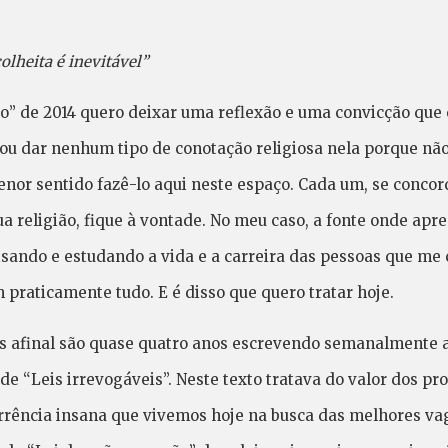
colheita é inevitável”
o” de 2014 quero deixar uma reflexão e uma convicção que
u dar nenhum tipo de conotação religiosa nela porque não 
enor sentido fazê-lo aqui neste espaço. Cada um, se concor
ua religião, fique à vontade. No meu caso, a fonte onde apre
sando e estudando a vida e a carreira das pessoas que me 
m praticamente tudo. E é disso que quero tratar hoje.
 afinal são quase quatro anos escrevendo semanalmente a
de “Leis irrevogáveis”. Neste texto tratava do valor dos pr
rrência insana que vivemos hoje na busca das melhores va