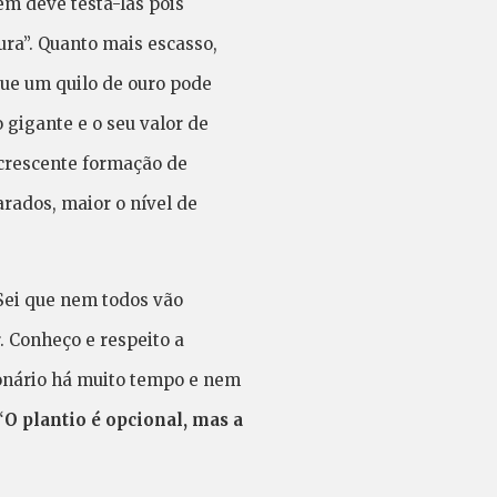
ém deve testá-las pois
ura”. Quanto mais escasso,
que um quilo de ouro pode
gigante e o seu valor de
 crescente formação de
rados, maior o nível de
Sei que nem todos vão
. Conheço e respeito a
ionário há muito tempo e nem
“
O plantio é opcional, mas a