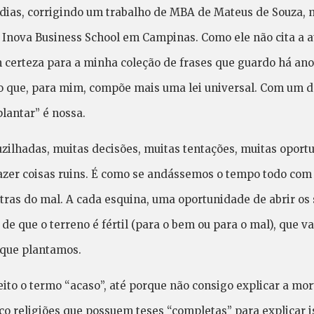
 dias, corrigindo um trabalho de MBA de Mateus de Souza, 
 Inova Business School em Campinas. Como ele não cita a au
om certeza para a minha coleção de frases que guardo há an
to que, para mim, compõe mais uma lei universal. Com um de
plantar” é nossa.
zilhadas, muitas decisões, muitas tentações, muitas oport
azer coisas ruins. É como se andássemos o tempo todo com
ras do mal. A cada esquina, uma oportunidade de abrir os
de que o terreno é fértil (para o bem ou para o mal), que v
o que plantamos.
ito o termo “acaso”, até porque não consigo explicar a mo
ço religiões que possuem teses “completas” para explicar 