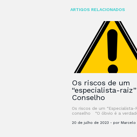
ARTIGOS RELACIONADOS
Os riscos de um
“especialista-raiz
Conselho
Os riscos de um “Especialista-
conselho “O óbvio é a verdad
difícil de se enxergar – Clarice
Lispector” Desde que li …
20 de julho de 2023 - por Marcelo