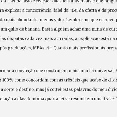
e da “Lei da ação e reação” duas leis universais e que ningu
a explicar a concorrência, falei da “Lei da oferta e da proc
anto mais abundante, menos valor. Lembro-me que escrevi 
 um quilo de banana. Basta alguém achar uma mina de ouro 
as disputas cada vez mais acirradas, a explicação está na
 pós graduações, MBAs etc. Quanto mais profissionais prepa
ormar a convicção que construí em mais uma lei universal. 
r 100% como concordam com as três leis que acabo de citar
a sorte e destino, mas já cortei estas palavras do meu dic
lação a elas. A minha quarta lei se resume em uma frase: 