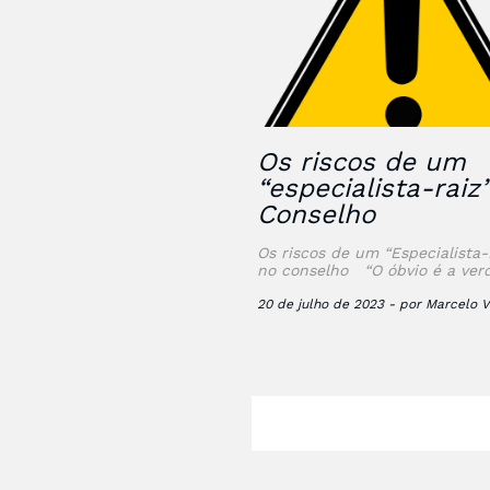
Os riscos de um
“especialista-raiz
Conselho
Os riscos de um “Especialista-
no conselho “O óbvio é a ver
mais difícil de se enxergar – C
Lispector” Desde que li …
20 de julho de 2023 - por Marcelo V