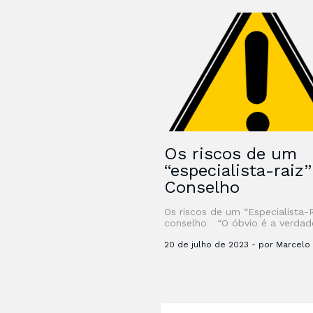
Os riscos de um
“especialista-raiz
Conselho
Os riscos de um “Especialista-
conselho “O óbvio é a verdad
difícil de se enxergar – Clarice
Lispector” Desde que li …
20 de julho de 2023 - por Marcelo