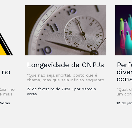
Longevidade de CNPJs
Perf
” no
dive
“Que não seja imortal, posto que é
con
chama, mas que seja infinito enquanto
dure” Certamente, quando Vinícius
Raiz” no
de Moraes, em outubro de 1939,
27 de fevereiro de 2023 - por Marcelo
“Qual d
e mais
escreveu o …
um con
Veras
sobre G
 Veras
ainda t
18 de ja
aprende