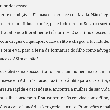
mor de pessoa.
iente e amigável. Ela nasceu e cresceu na favela. Não cheg
, criou um filho. Foi mãe, pai e todo o resto. Se virou soz
rabalhando literalmente três turnos. O seu filho cresceu,
com drogas ou qualquer outro delito e chegou à faculdade. 
e tem e vai para a festa de formatura do filho como advoga
ucesso? Sim ou não?
azões óbvias não posso citar o nome, um homem nasce em um
ma-se em Administração, faz intercâmbio para o exterior
reira rápida e ascendente. Encontra a mulher da sua vida,
antes lhe consomem. Praticamente não convive com o filho,
 Mas a conta bancária só engorda, e muito. Promoções e ma