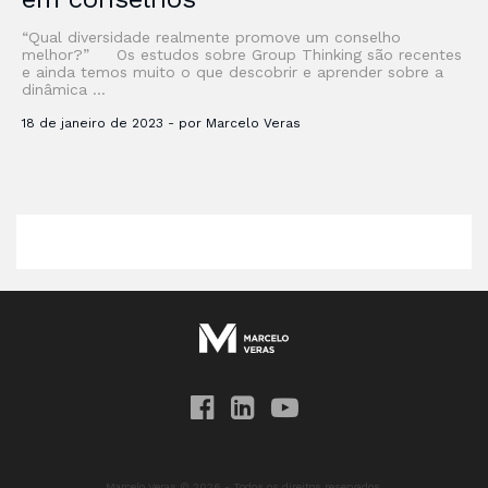
“Qual diversidade realmente promove um conselho
melhor?” Os estudos sobre Group Thinking são recentes
e ainda temos muito o que descobrir e aprender sobre a
dinâmica …
18 de janeiro de 2023 - por Marcelo Veras
Marcelo Veras © 2026 - Todos os direitos reservados.