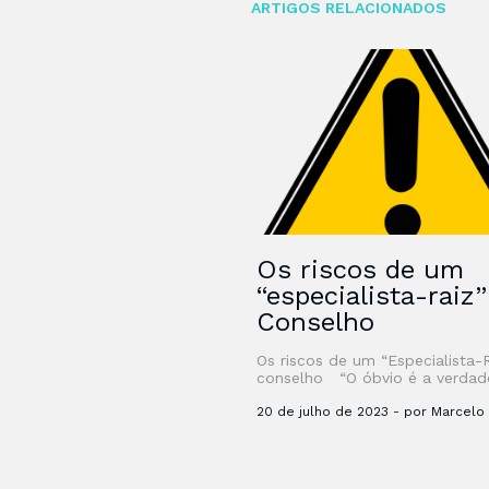
ARTIGOS RELACIONADOS
Os riscos de um
“especialista-raiz
Conselho
Os riscos de um “Especialista-
conselho “O óbvio é a verdad
difícil de se enxergar – Clarice
Lispector” Desde que li …
20 de julho de 2023 - por Marcelo