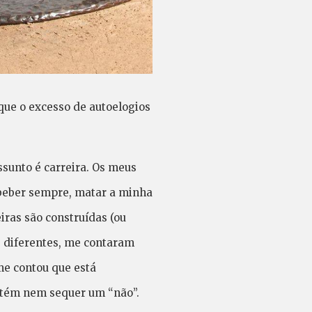
que o excesso de autoelogios
ssunto é carreira. Os meus
 beber sempre, matar a minha
iras são construídas (ou
s diferentes, me contaram
me contou que está
btém nem sequer um “não”.