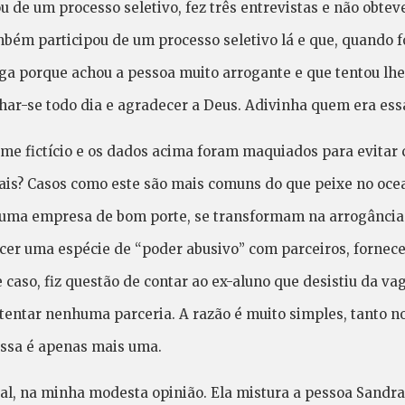
u de um processo seletivo, fez três entrevistas e não obtev
mbém participou de um processo seletivo lá e que, quando f
aga porque achou a pessoa muito arrogante e que tentou lh
lhar-se todo dia e agradecer a Deus. Adivinha quem era ess
e fictício e os dados acima foram maquiados para evitar 
mais? Casos como este são mais comuns do que peixe no oce
uma empresa de bom porte, se transformam na arrogância
cer uma espécie de “poder abusivo” com parceiros, fornece
 caso, fiz questão de contar ao ex-aluno que desistiu da v
 tentar nenhuma parceria. A razão é muito simples, tanto n
essa é apenas mais uma.
al, na minha modesta opinião. Ela mistura a pessoa Sandra