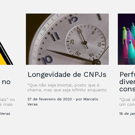
Longevidade de CNPJs
Perf
” no
dive
“Que não seja imortal, posto que é
con
chama, mas que seja infinito enquanto
dure” Certamente, quando Vinícius
Raiz” no
de Moraes, em outubro de 1939,
27 de fevereiro de 2023 - por Marcelo
“Qual d
e mais
escreveu o …
um con
Veras
sobre G
 Veras
ainda t
18 de ja
aprende