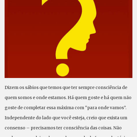
Dizem os sábios que temos que ter sempre consciência de
quem somos e onde estamos. Há quem goste e há quem não
goste de completar essa máxima com “para onde vamos”.
Independente do lado que você esteja, creio que exista um
consenso – precisamos ter consciência das coisas. Não