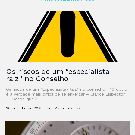
Os riscos de um “especialista-
raiz” no Conselho
Os riscos de um “Especialista-Raiz” no conselho “O óbvio
é a verdade mais difícil de se enxergar – Clarice Lispector”
Desde que li …
20 de julho de 2023 - por Marcelo Veras