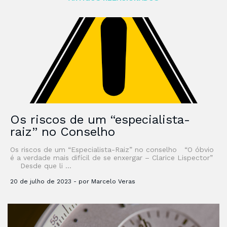
Os riscos de um “especialista-
raiz” no Conselho
Os riscos de um “Especialista-Raiz” no conselho “O óbvio
é a verdade mais difícil de se enxergar – Clarice Lispector”
Desde que li …
20 de julho de 2023 - por Marcelo Veras