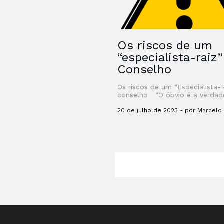
Os riscos de um
“especialista-raiz
Conselho
Os riscos de um “Especialista-
conselho “O óbvio é a verdad
difícil de se enxergar – Clarice
Lispector” Desde que li …
20 de julho de 2023 - por Marcelo