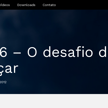
Vídeos
Downloads
Contato
46 – O desafio 
çar
2012