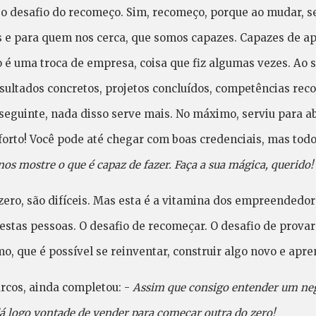
 o desafio do recomeço. Sim, recomeço, porque ao mudar, se
 e para quem nos cerca, que somos capazes. Capazes de apr
 uma troca de empresa, coisa que fiz algumas vezes. Ao s
ltados concretos, projetos concluídos, competências rec
seguinte, nada disso serve mais. No máximo, serviu para abr
orto! Você pode até chegar com boas credenciais, mas todos
os mostre o que é capaz de fazer. Faça a sua mágica, querido
zero, são difíceis. Mas esta é a vitamina dos empreendedor
 estas pessoas. O desafio de recomeçar. O desafio de provar
, que é possível se reinventar, construir algo novo e apre
arcos, ainda completou: -
Assim que consigo entender um neg
 dá logo vontade de vender para começar outra do zero!