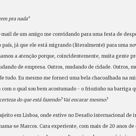
vem pra nada"
mail de um amigo me convidando para uma festa de despedi
 país, já que ele está migrando (literalmente) para uma n
chamou a atenção porque, coincidentemente, muita gente p
ando de empresa. Outros, mudando de cidade. Outros, mud
de tudo. Eu mesmo me forneci uma bela chacoalhada na mi
a com o qual sou bem acostumado - o friozinho na barriga
erteza do que está fazendo? Vai encarar mesmo?
jeito em Lisboa, onde estive no Desafio internacional de 
ama-se Marcos. Cara experiente, com mais de 20 anos de 