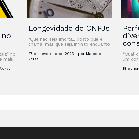
Longevidade de CNPJs
Perf
” no
dive
“Que não seja imortal, posto que é
con
chama, mas que seja infinito enquanto
dure” Certamente, quando Vinícius
Raiz” no
de Moraes, em outubro de 1939,
27 de fevereiro de 2023 - por Marcelo
“Qual d
e mais
escreveu o …
um con
Veras
sobre G
 Veras
ainda t
18 de ja
aprende