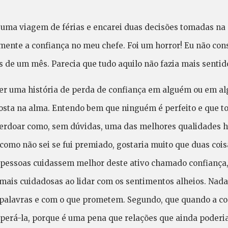
de uma viagem de férias e encarei duas decisões tomadas n
mente a confiança no meu chefe. Foi um horror! Eu não con
 de um mês. Parecia que tudo aquilo não fazia mais sentid
r uma história de perda de confiança em alguém ou em alg
posta na alma. Entendo bem que ninguém é perfeito e que
erdoar como, sem dúvidas, uma das melhores qualidades h
como não sei se fui premiado, gostaria muito que duas co
s pessoas cuidassem melhor deste ativo chamado confiança,
mais cuidadosas ao lidar com os sentimentos alheios. Nad
palavras e com o que prometem. Segundo, que quando a con
erá-la, porque é uma pena que relações que ainda poderia