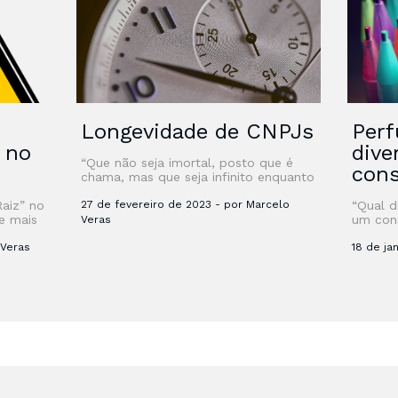
Longevidade de CNPJs
Perf
” no
dive
“Que não seja imortal, posto que é
con
chama, mas que seja infinito enquanto
dure” Certamente, quando Vinícius
Raiz” no
de Moraes, em outubro de 1939,
27 de fevereiro de 2023 - por Marcelo
“Qual d
e mais
escreveu o …
um con
Veras
sobre G
 Veras
ainda t
18 de ja
aprende