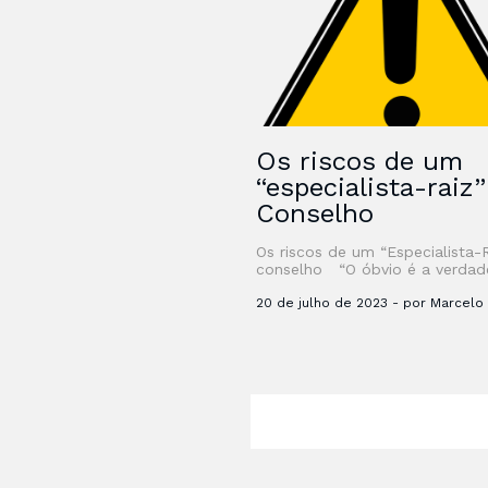
Os riscos de um
“especialista-raiz
Conselho
Os riscos de um “Especialista-
conselho “O óbvio é a verdad
difícil de se enxergar – Clarice
Lispector” Desde que li …
20 de julho de 2023 - por Marcelo