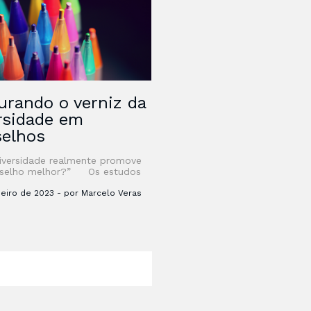
urando o verniz da
rsidade em
selhos
iversidade realmente promove
selho melhor?” Os estudos
roup Thinking são recentes e
emos muito o que descobrir e
neiro de 2023 - por Marcelo Veras
r sobre a dinâmica …