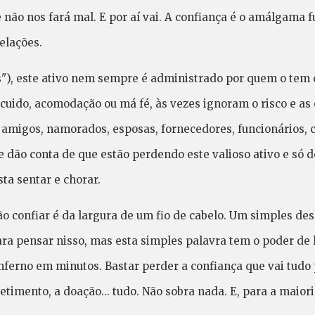
e não nos fará mal. E por aí vai. A confiança é o amálgama
elações.
"), este ativo nem sempre é administrado por quem o tem 
cuido, acomodação ou má fé, às vezes ignoram o risco e a
, amigos, namorados, esposas, fornecedores, funcionários,
e dão conta de que estão perdendo este valioso ativo e só
esta sentar e chorar.
ão confiar é da largura de um fio de cabelo. Um simples desl
para pensar nisso, mas esta simples palavra tem o poder de 
nferno em minutos. Bastar perder a confiança que vai tudo 
timento, a doação... tudo. Não sobra nada. E, para a maio