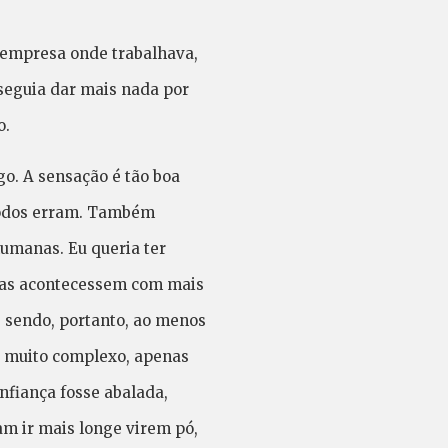
a empresa onde trabalhava,
seguia dar mais nada por
o.
o. A sensação é tão boa
 todos erram. Também
umanas. Eu queria ter
isas acontecessem com mais
 sendo, portanto, ao menos
a muito complexo, apenas
fiança fosse abalada,
m ir mais longe virem pó,