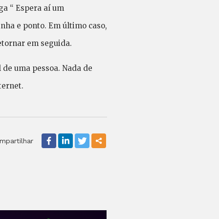
iga “ Espera aí um
inha e ponto. Em último caso,
etornar em seguida.
l de uma pessoa. Nada de
ternet.
mpartilhar