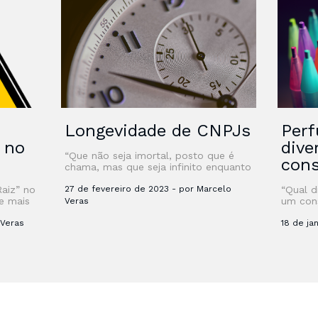
Longevidade de CNPJs
Perf
” no
dive
“Que não seja imortal, posto que é
con
chama, mas que seja infinito enquanto
dure” Certamente, quando Vinícius
Raiz” no
de Moraes, em outubro de 1939,
27 de fevereiro de 2023 - por Marcelo
“Qual d
e mais
escreveu o …
um con
Veras
sobre G
 Veras
ainda t
18 de ja
aprende