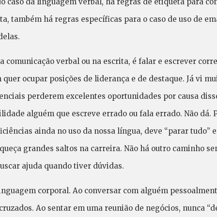
 caso da linguagem verbal, há regras de etiqueta para conv
ita, também há regras específicas para o caso de uso de e
delas.
na comunicação verbal ou na escrita, é falar e escrever cor
quer ocupar posições de liderança e de destaque. Já vi mu
enciais perderem excelentes oportunidades por causa diss
ilidade alguém que escreve errado ou fala errado. Não dá. 
iências ainda no uso da nossa língua, deve “parar tudo” e 
queça grandes saltos na carreira. Não há outro caminho sen
uscar ajuda quando tiver dúvidas.
linguagem corporal. Ao conversar com alguém pessoalmente
 cruzados. Ao sentar em uma reunião de negócios, nunca “