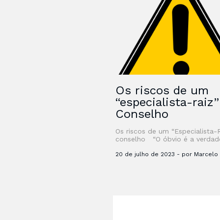
Os riscos de um
“especialista-raiz
Conselho
Os riscos de um “Especialista-
conselho “O óbvio é a verdad
difícil de se enxergar – Clarice
Lispector” Desde que li …
20 de julho de 2023 - por Marcelo