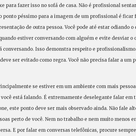
xe para fazer isso no sofá de casa. Não é profissional sent
ro ponto péssimo para a imagem de um profissional é ficar 
esentação de outra pessoa. Você pode até estar odiando o 
uando estiver conversando com alguém e evite desviar o ol
 conversando. Isso demonstra respeito e profissionalismo.
eve ser evitado como regra. Você não precisa falar a um
principalmente se estiver em um ambiente com mais pessoa
 você está falando. É extremamente deselegante falar em t
fone, este ponto deve ser mais observado ainda. Não fale al
soas perto de você. Nem no trabalho e nem muito menos em
ersa. E por falar em conversas telefônicas, procure sempre 