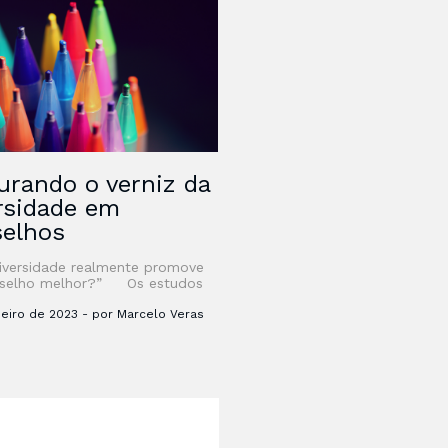
urando o verniz da
rsidade em
selhos
iversidade realmente promove
selho melhor?” Os estudos
roup Thinking são recentes e
emos muito o que descobrir e
neiro de 2023 - por Marcelo Veras
r sobre a dinâmica …