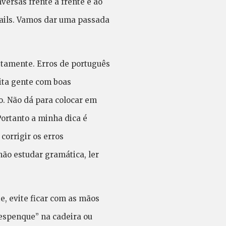
ersas frente a frente e ao
mails. Vamos dar uma passada
retamente. Erros de português
ita gente com boas
o. Não dá para colocar em
Portanto a minha dica é
corrigir os erros
ão estudar gramática, ler
, evite ficar com as mãos
despenque” na cadeira ou